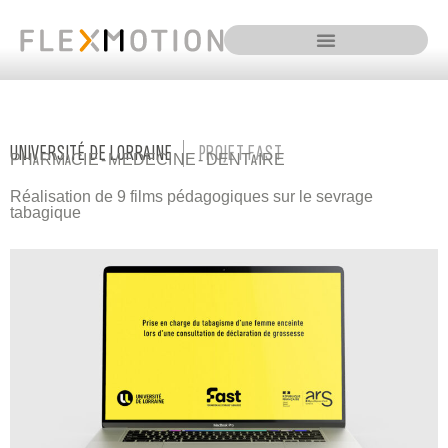
ALLER
AU
CONTENU
UNIVERSITÉ DE LORRAINE
PROJET FAST
PHARMACIE - MEDECINE - DENTAIRE
Réalisation de 9 films pédagogiques sur le sevrage
tabagique